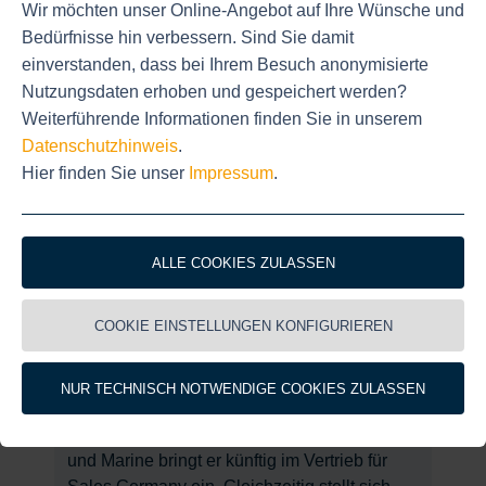
Wir gratulieren Leon Heckmann
Wir möchten unser Online-Angebot auf Ihre Wünsche und
Unser ehemaliger Auszubildender Leon
Bedürfnisse hin verbessern. Sind Sie damit
Heckmann hat seine letzte Prüfung
einverstanden, dass bei Ihrem Besuch anonymisierte
erfolgreich bestanden und ist nun offiziell
Nutzungsdaten erhoben und gespeichert werden?
Fachkraft für Lagerlogistik. Besonders schön:
Weiterführende Informationen finden Sie in unserem
Er bleibt Marinetech weiterhin treu und
Datenschutzhinweis
.
unterstützt auch künftig unser Team im Lager.
Hier finden Sie unser
Impressum
.
Erfolgreich bestanden
ALLE COOKIES ZULASSEN
10.06.2026
Neu im Vertriebs-Team: Sebastian
COOKIE EINSTELLUNGEN KONFIGURIEREN
Tholen für Sales Germany
Mit Sebastian Tholen gewinnt das D-A-CH-
NUR TECHNISCH NOTWENDIGE COOKIES ZULASSEN
Team einen vielseitig aufgestellten
Neuzugang. Seine Erfahrungen aus Industrie
und Marine bringt er künftig im Vertrieb für