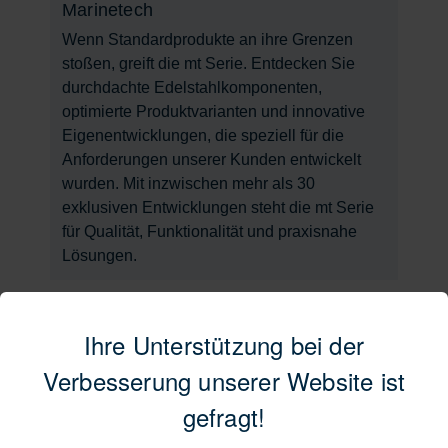
Marinetech
Wenn Standardprodukte an ihre Grenzen
stoßen, greift die mt Serie. Entdecken Sie
durchdachte Edelstahlkomponenten,
optimierte Produktvarianten und innovative
Eigenentwicklungen, die speziell für die
Anforderungen unserer Kunden entwickelt
wurden. Mit inzwischen mehr als 30
exklusiven Entwicklungen steht die mt Serie
für Qualität, Funktionalität und praxisnahe
Lösungen.
Der Newsletter im Juni
Ihre Unterstützung bei der
Verbesserung unserer Website ist
gefragt!
15.06.2026