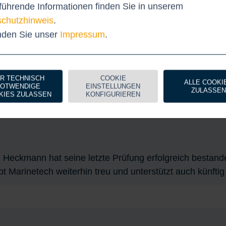
führende Informationen finden Sie in unserem
 stoßen, greift die mt Serie. Entdecken Sie durchdach
chutzhinweis
.
ntwicklungen, die speziell für die Anforderungen unsere
inden Sie unser
Impressum
.
icklungen steht die mt Serie für Qualität, Funktionalitä
R TECHNISCH
COOKIE
ALLE COOKI
OTWENDIGE
EINSTELLUNGEN
ZULASSEN
KIES ZULASSEN
KONFIGURIEREN
eckmann hat seine letzte Prüfung erfolgreich bestanden u
bt Marinetech weiterhin treu und unterstützt auch künfti