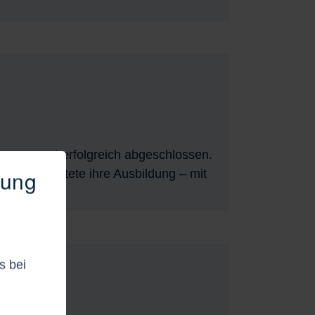
anagement erfolgreich abgeschlossen.
rung
ro und startete ihre Ausbildung – mit
s bei