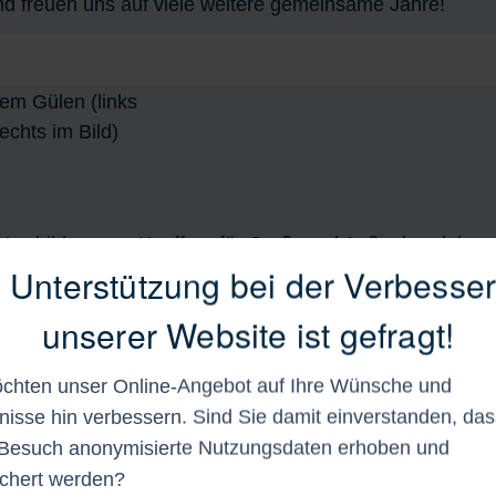
nd freuen uns auf viele weitere gemeinsame Jahre!
e Ausbildung zur Kauffrau für Groß- und Außenhandelsm
e Unterstützung bei der Verbesse
rienjobberin in unserem Lager. 2023 wechselte sie ins Bü
schluss!
unserer Website ist gefragt!
chten unser Online-Angebot auf Ihre Wünsche und
nisse hin verbessern. Sind Sie damit einverstanden, das
Besuch anonymisierte Nutzungsdaten erhoben und
chert werden?
n Marinetech