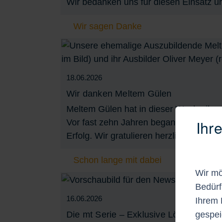
Wir bedanken uns für diesen Einsatz u
Wir sagen Danke
18.06.2026
Wir danken Meltem Gülen
Meltem Gülen hat in dieser Woche ihr
Ihr
Vor fast zehn Jahren begann sie als Fe
Erfolg. Wir gratulieren herzlich zum Ab
Schon lange mit dabei
Wir mö
Bedürf
16.06.2026
Ihrem 
gespei
Die mt Serie – Exklusive Lösungen vo