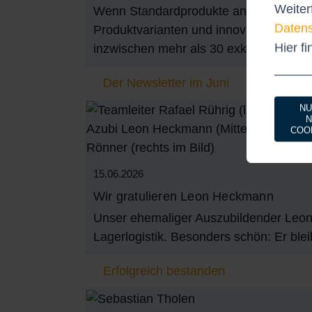
Weiter
Wenn Standardprodukte an ihre Grenzen
Datens
Produktvarianten und innovative Eigene
Hier f
inzwischen mehr als 30 exklusiven Entw
Der Newsletter im Juni
NU
N
COO
15.06.2026
Wir gratulieren Leon Heckmann
Unser ehemaliger Auszubildender Leon H
Lagerlogistik. Besonders schön: Er blei
Erfolgreich bestanden