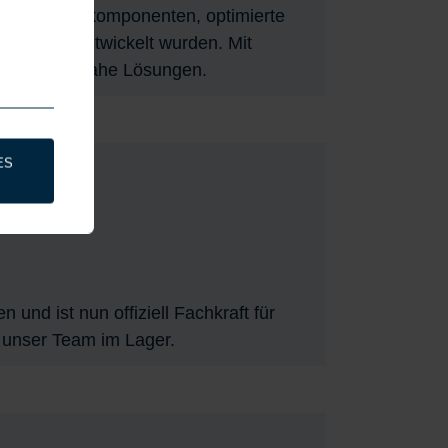
te Edelstahlkomponenten, optimierte
r Kunden entwickelt wurden. Mit
t und praxisnahe Lösungen.
ES
nd ist nun offiziell Fachkraft für
g unser Team im Lager.