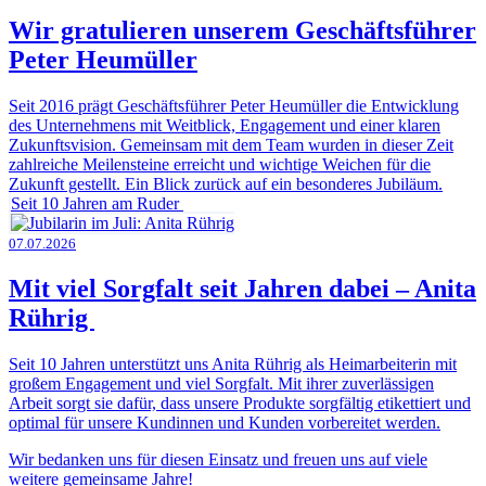
Wir gratulieren unserem Geschäftsführer
Peter Heumüller
Seit 2016 prägt Geschäftsführer Peter Heumüller die Entwicklung
des Unternehmens mit Weitblick, Engagement und einer klaren
Zukunftsvision. Gemeinsam mit dem Team wurden in dieser Zeit
zahlreiche Meilensteine erreicht und wichtige Weichen für die
Zukunft gestellt. Ein Blick zurück auf ein besonderes Jubiläum.
Seit 10 Jahren am Ruder
07.07.2026
Mit viel Sorgfalt seit Jahren dabei – Anita
Rührig
Seit 10 Jahren unterstützt uns Anita Rührig als Heimarbeiterin mit
großem Engagement und viel Sorgfalt. Mit ihrer zuverlässigen
Arbeit sorgt sie dafür, dass unsere Produkte sorgfältig etikettiert und
optimal für unsere Kundinnen und Kunden vorbereitet werden.
Wir bedanken uns für diesen Einsatz und freuen uns auf viele
weitere gemeinsame Jahre!