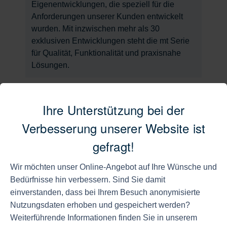
Eigenentwicklungen, die speziell für die
Anforderungen unserer Kunden entwickelt
wurden. Mit inzwischen mehr als 30
exklusiven Entwicklungen steht die mt Serie
für Qualität, Funktionalität und praxisnahe
Lösungen.
Der Newsletter im Juni
Ihre Unterstützung bei der
Verbesserung unserer Website ist
gefragt!
15.06.2026
Wir gratulieren Leon Heckmann
Wir möchten unser Online-Angebot auf Ihre Wünsche und
Unser ehemaliger Auszubildender Leon
Bedürfnisse hin verbessern. Sind Sie damit
Heckmann hat seine letzte Prüfung
einverstanden, dass bei Ihrem Besuch anonymisierte
erfolgreich bestanden und ist nun offiziell
Nutzungsdaten erhoben und gespeichert werden?
Fachkraft für Lagerlogistik. Besonders schön:
Weiterführende Informationen finden Sie in unserem