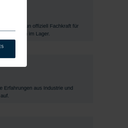
nd ist nun offiziell Fachkraft für
g unser Team im Lager.
ES
e Erfahrungen aus Industrie und
 auf.