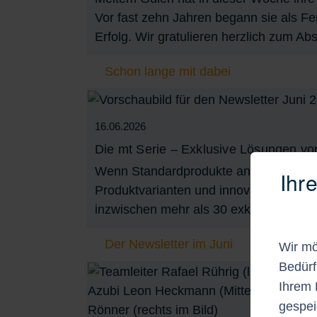
Vor fast zehn Jahren begann sie als Fe
Erfolg. Wir gratulieren herzlich zum Ab
Schon lange mit dabei
16.06.2026
Die mt Serie – Exklusive Lösungen vo
Wenn Standardprodukte an ihre Grenzen
Ihr
Produktvarianten und innovative Eigene
inzwischen mehr als 30 exklusiven Entw
Der Newsletter im Juni
Wir mö
Bedürf
Ihrem 
gespei