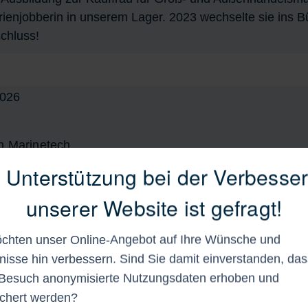
rienjobberin in unserem Lager. 2023 wechselte sie ins Bü
schluss!
n Marinetech
 stoßen, greift die mt Serie. Entdecken Sie durchdach
e Unterstützung bei der Verbesse
ntwicklungen, die speziell für die Anforderungen unsere
unserer Website ist gefragt!
icklungen steht die mt Serie für Qualität, Funktionalitä
chten unser Online-Angebot auf Ihre Wünsche und
nisse hin verbessern. Sind Sie damit einverstanden, das
Besuch anonymisierte Nutzungsdaten erhoben und
chert werden?