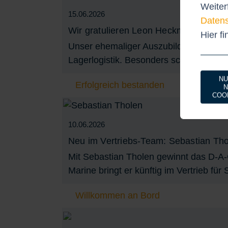
Weiter
15.06.2026
Datens
Wir gratulieren Leon Heckmann
Hier f
Unser ehemaliger Auszubildender Leon H
Lagerlogistik. Besonders schön: Er blei
NU
Erfolgreich bestanden
N
COO
10.06.2026
Neu im Vertriebs-Team: Sebastian Th
Mit Sebastian Tholen gewinnt das D-A-
Marine bringt er künftig im Vertrieb für
Willkommen an Bord