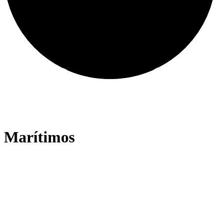
En casa en todos los mares con
Marinetech
Marítimos
Astilleros, constructores de barcos, constructores de yates,
refit
accesorios para barcos, trabajos con velas, aparejos,
subcontratistas
Puertos deportivos, construcción de muelles
Plantas de energía en alta mar