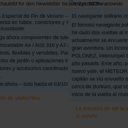
a Especial de Fin de Verano – Hasta un 10 % de
El navegante solitario c
ento en tubos, conectores y accesorios de
tor
El famoso navegante pol
 inoxidable
ha dado dos vueltas al m
ga ahora componentes de tubos compatibles de
actualmente se encuentr
inoxidable A4 / AISI 316 y A2 / AISI 304 –
gran aventura. Un incendi
ros, flexibles y versátiles. Para barandillas,
POLONEZ, interrumpió b
tos de jardín o aplicaciones industriales: tubos,
año pasado. Este año, po
tores y accesorios coordinados de una sola
nuevo yate, el METEOR. 
.
capitán se vio envuelto 
e ahora – solo hasta el 03/10/2025!
cerca de Borkum, que vol
inicio de la vuelta al mu
tín de septiembre
La aventura de dar la 
al mundo