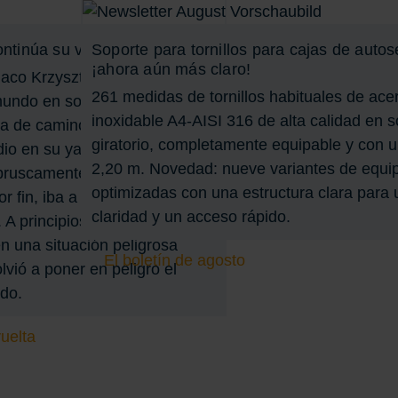
ontinúa su viaje
Soporte para tornillos para cajas de autose
¡ahora aún más claro!
aco Krzysztof Baranowski ya
261 medidas de tornillos habituales de ace
undo en solitario y
inoxidable A4-AISI 316 de alta calidad en s
a de camino hacia su próxima
giratorio, completamente equipable y con u
o en su yate original, el
2,20 m. Novedad: nueve variantes de equi
ruscamente su proyecto el
optimizadas con una estructura clara par
r fin, iba a zarpar en su
claridad y un acceso rápido.
A principios de septiembre, el
en una situación peligrosa
El boletín de agosto
vió a poner en peligro el
ndo.
vuelta