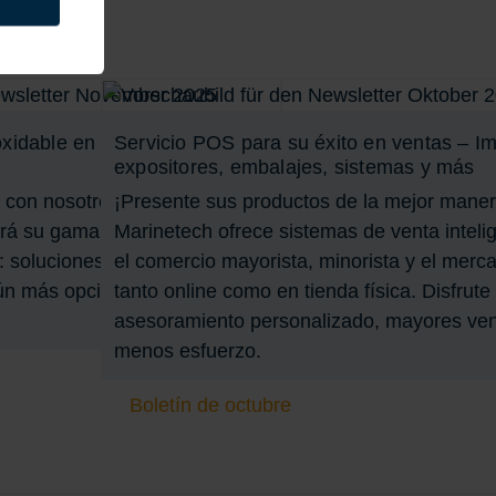
idable en el catálogo – A
Servicio POS para su éxito en ventas – I
expositores, embalajes, sistemas y más
 con nosotros: A partir de
¡Presente sus productos de la mejor maner
ará su gama con nuevos
Marinetech ofrece sistemas de venta inteli
 soluciones innovadoras,
el comercio mayorista, minorista y el merc
ún más opciones para sus
tanto online como en tienda física. Disfrute
asesoramiento personalizado, mayores ven
menos esfuerzo.
Boletín de octubre