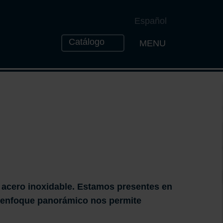
Español
Catálogo
MENU
Open the Naviga
e acero inoxidable. Estamos presentes en
e enfoque panorámico nos permite