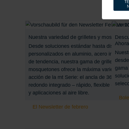
T
Nuestra variedad de grilletes y mosqueton
Descu
Ahora
Desde soluciones estándar hasta diseños
Nuest
personalizados en aluminio, acero inoxidab
desde
de tendencia, nuestra gama de grilletes y
gama 
mosquetones ofrece la máxima variedad. 
soluc
acción de la mt Serie: el ancla de 360° con g
selec
redondo integrado – rápido, flexible e ideal
y aplicaciones al aire libre.
Bole
El Newsletter de febrero