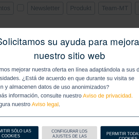
ntos
Newsletter
Produkt
Team-MT
Solicitamos su ayuda para mejora
nuestro sitio web
es
rie mt – Soluciones exclusivas de Marinetech
Conexiones resistentes
 los productos estándar llegan a sus límites,
Ahora es el momento perf
os mejorar nuestra oferta en línea adaptándola a sus 
. Los
nza la serie mt. Descubra componentes de acero
de cubierta y las conexi
sidades. ¿Está de acuerdo en que durante su visita se
 la
dable cuidadosamente diseñados, versiones
último boletín presenta
n y almacenen datos de uso anonimizados?
ntes y las
adas e innovaciones propias desarrolladas para
inoxidable para conexio
ás información, consulte nuestro
Aviso de privacidad.
tornos
acer necesidades específicas de los clientes. Con
agua, incluyendo los nue
igura nuestro
Aviso legal
.
 30 desarrollos exclusivos, la serie mt
Flush Fasteners® con la
enta calidad, funcionalidad y soluciones
Head™.
cas.
Boletín de mai
MITIR SÓLO LAS
CONFIGURAR LOS
PERMITIR TODA
COOKIES
AJUSTES DE LAS
tín de junio
COOKIES