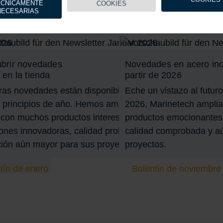
ÉCNICAMENTE
COOKIES
NECESARIAS
es
brir novedades
Novedades en acero inox
 en la tienda
partir de 2026
ras novedades están disponibles en la tienda
Eche un vistazo al futuro
le o negro
 principios de año. Hemos ampliado nuestra
2026, Marinetech ampli
con muchos productos interesantes, con
productos emocionantes:
Nuevo en
iones innovadoras, calidad probada y una
calidad comprobada y a
rillete
ción aún mayor para sus proyectos.
proyectos.
 para barcos
tín de enero
Bolentin de noviembre