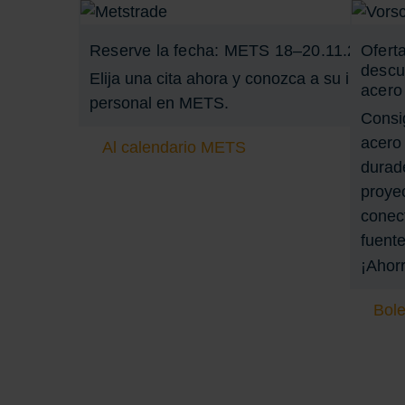
Reserve la fecha: METS 18–20.11.2025
Ofert
descu
Elija una cita ahora y conozca a su interlocu
acero
personal en METS.
Consi
acero 
Al calendario METS
durade
proyec
conec
fuente
¡Ahorr
Bole