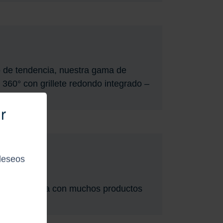
o de tendencia, nuestra gama de
 360° con grillete redondo integrado –
r
deseos
 nuestra gama con muchos productos
 proyectos.