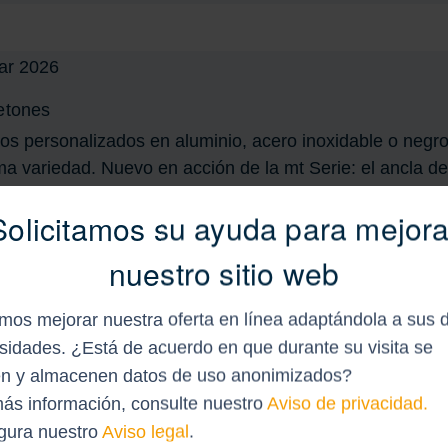
etones
os personalizados en aluminio, acero inoxidable o negr
a variedad. Nuevo en acción de la mt Serie: el ancla de
icaciones al aire libre.
Solicitamos su ayuda para mejora
nuestro sitio web
os mejorar nuestra oferta en línea adaptándola a sus 
sidades. ¿Está de acuerdo en que durante su visita se
n y almacenen datos de uso anonimizados?
 en la tienda desde principios de año. Hemos ampliado
ás información, consulte nuestro
Aviso de privacidad.
as, calidad probada y una selección aún mayor para sus
igura nuestro
Aviso legal
.