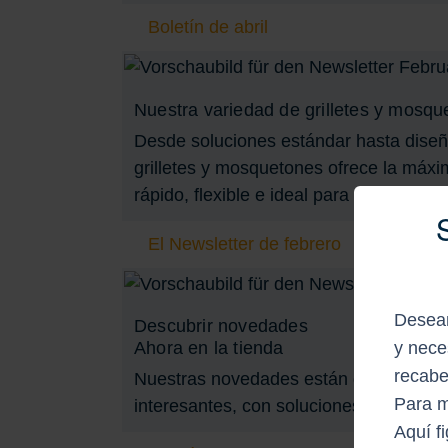
Boletín de abril
Nuestra variedad de grilletes y mosqu
Desde soluciones estándar hasta diseñ
grilletes y mosquetones ofrece la máxim
rápido, flexible e ideal para barcos y apl
El Newsletter de febrero
Deseam
Descubrir novedades
y nece
Ahora en la tienda
recabe
Nuestras novedades están disponibles
Para m
interesantes, con soluciones innovador
Aquí f