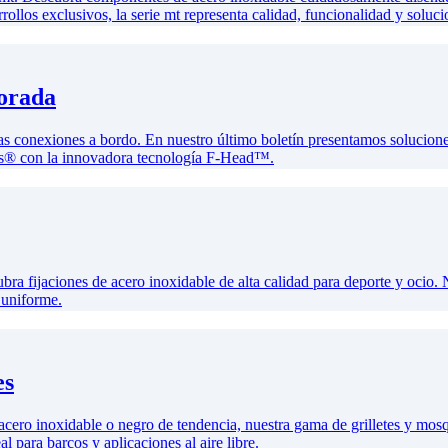
rollos exclusivos, la serie mt representa calidad, funcionalidad y soluci
porada
 las conexiones a bordo. En nuestro último boletín presentamos solucion
ers® con la innovadora tecnología F-Head™.
 fijaciones de acero inoxidable de alta calidad para deporte y ocio. 
 uniforme.
es
acero inoxidable o negro de tendencia, nuestra gama de grilletes y mos
al para barcos y aplicaciones al aire libre.