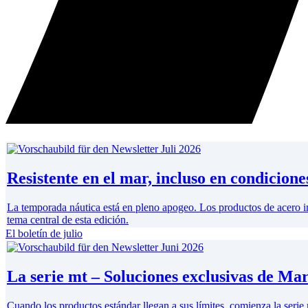
Resistente en el mar, incluso en condicione
La temporada náutica está en pleno apogeo. Los productos de acero ino
tema central de esta edición.
El boletín de julio
La serie mt – Soluciones exclusivas de Ma
Cuando los productos estándar llegan a sus límites, comienza la ser