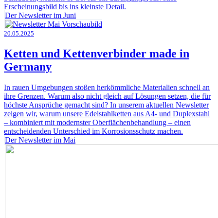
Erscheinungsbild bis ins kleinste Detail.
Der Newsletter im Juni
20.05.2025
Ketten und Kettenverbinder made in
Germany
In rauen Umgebungen stoßen herkömmliche Materialien schnell an
ihre Grenzen. Warum also nicht gleich auf Lösungen setzen, die für
höchste Ansprüche gemacht sind? In unserem aktuellen Newsletter
zeigen wir, warum unsere Edelstahlketten aus A4- und Duplexstahl
– kombiniert mit modernster Oberflächenbehandlung – einen
entscheidenden Unterschied im Korrosionsschutz machen.
Der Newsletter im Mai