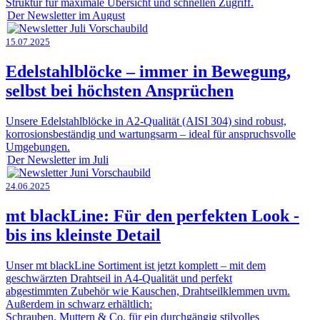
Struktur für maximale Übersicht und schnellen Zugriff.
Der Newsletter im August
15.07.2025
Edelstahlblöcke – immer in Bewegung,
selbst bei höchsten Ansprüchen
Unsere Edelstahlblöcke in A2-Qualität (AISI 304) sind robust,
korrosionsbeständig und wartungsarm – ideal für anspruchsvolle
Umgebungen.
Der Newsletter im Juli
24.06.2025
mt blackLine: Für den perfekten Look -
bis ins kleinste Detail
Unser mt blackLine Sortiment ist jetzt komplett – mit dem
geschwärzten Drahtseil in A4-Qualität und perfekt
abgestimmten Zubehör wie Kauschen, Drahtseilklemmen uvm.
Außerdem in schwarz erhältlich:
Schrauben, Muttern & Co. für ein durchgängig stilvolles