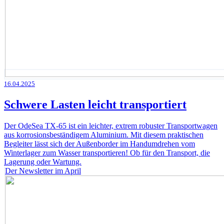
16.04.2025
Schwere Lasten leicht transportiert
Der OdeSea TX-65 ist ein leichter, extrem robuster Transportwagen
aus korrosionsbeständigem Aluminium. Mit diesem praktischen
Begleiter lässt sich der Außenborder im Handumdrehen vom
Winterlager zum Wasser transportieren! Ob für den Transport, die
Lagerung oder Wartung.
Der Newsletter im April