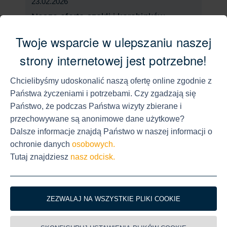
23.02.2026
Nasza oferta szekli i karabinków
Od rozwiązań standardowych po
Twoje wsparcie w ulepszaniu naszej
indywidualne wykonania w aluminium, stali
strony internetowej jest potrzebne!
nierdzewnej lub modnej czerni – nasza oferta
szekli i karabinków zapewnia maksymalną
Chcielibyśmy udoskonalić naszą ofertę online zgodnie z
różnorodność. Nowość w mt Series: kotwa
360° z wbudowaną okrągłą szeklą – szybka,
Państwa życzeniami i potrzebami. Czy zgadzają się
elastyczna i idealna do łodzi oraz
Państwo, że podczas Państwa wizyty zbierane i
zastosowań outdoorowych.
przechowywane są anonimowe dane użytkowe?
Dalsze informacje znajdą Państwo w naszej informacji o
Newsletter w lutym
ochronie danych
osobowych.
Tutaj znajdziesz
nasz odcisk.
23.01.2026
Odkryj nowości
ZEZWALAJ NA WSZYSTKIE PLIKI COOKIE
Teraz w sklepie
Na początku roku nasze nowości są