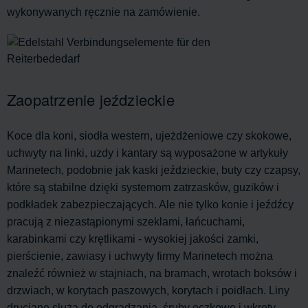
wykonywanych ręcznie na zamówienie.
Zaopatrzenie jeździeckie
Koce dla koni, siodła western, ujeżdżeniowe czy skokowe,
uchwyty na linki, uzdy i kantary są wyposażone w artykuły
Marinetech, podobnie jak kaski jeździeckie, buty czy czapsy,
które są stabilne dzięki systemom zatrzasków, guzików i
podkładek zabezpieczających. Ale nie tylko konie i jeźdźcy
pracują z niezastąpionymi szeklami, łańcuchami,
karabinkami czy krętlikami - wysokiej jakości zamki,
pierścienie, zawiasy i uchwyty firmy Marinetech można
znaleźć również w stajniach, na bramach, wrotach boksów i
drzwiach, w korytach paszowych, korytach i poidłach. Liny
druciane służą do odgradzania, śruby oczkowe i wkręty