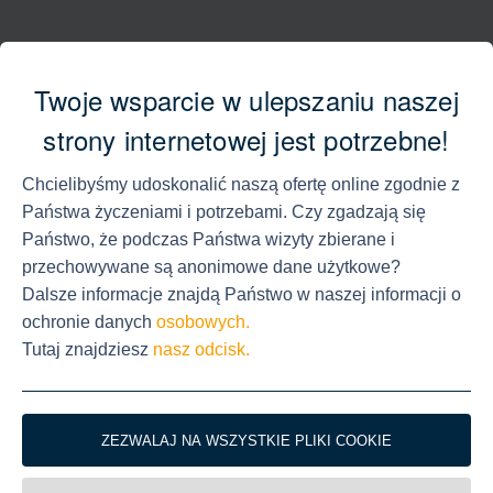
Twoje wsparcie w ulepszaniu naszej
Instructions for quick attach terminals
strony internetowej jest potrzebne!
Item number 8403, 8404, 8406, 8763
Chcielibyśmy udoskonalić naszą ofertę online zgodnie z
więcej informacji
Państwa życzeniami i potrzebami. Czy zgadzają się
Państwo, że podczas Państwa wizyty zbierane i
przechowywane są anonimowe dane użytkowe?
Dalsze informacje znajdą Państwo w naszej informacji o
ochronie danych
osobowych.
Assembly and stowage instructions for outboard trolley
Tutaj znajdziesz
nasz odcisk.
Item number 814697
więcej informacji
ZEZWALAJ NA WSZYSTKIE PLIKI COOKIE