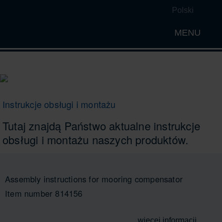
Polski
MENU
Open th
Instrukcje obsługi i montażu
Tutaj znajdą Państwo aktualne instrukcje
obsługi i montażu naszych produktów.
Assembly instructions for mooring compensator
Item number 814156
więcej informacji