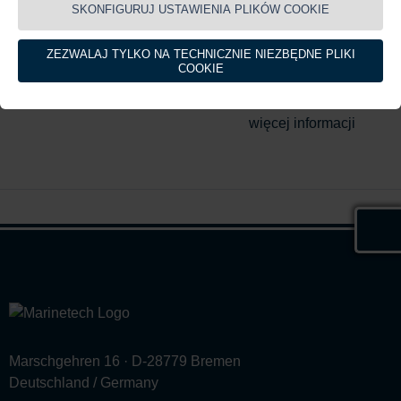
SKONFIGURUJ USTAWIENIA PLIKÓW COOKIE
ZEZWALAJ TYLKO NA TECHNICZNIE NIEZBĘDNE PLIKI
Assembly instructions for wire rope clip sits
COOKIE
Item number 8248 + 815059
więcej informacji
Marschgehren 16 · D-28779 Bremen
Deutschland / Germany