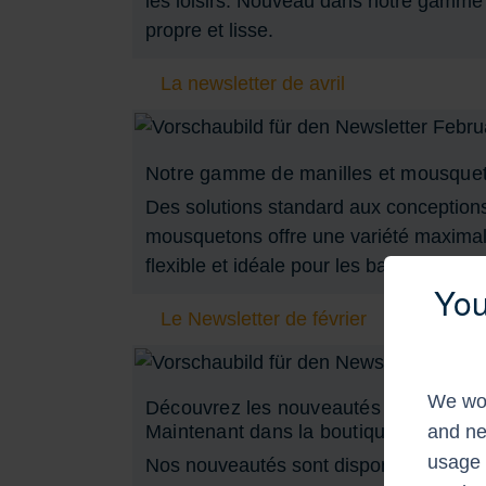
les loisirs. Nouveau dans notre gamme 
propre et lisse.
La newsletter de avril
Notre gamme de manilles et mousque
Des solutions standard aux conception
mousquetons offre une variété maximale
flexible et idéale pour les bateaux ainsi 
You
Le Newsletter de février
We wou
Découvrez les nouveautés
and ne
Maintenant dans la boutique
usage 
Nos nouveautés sont disponibles dans 