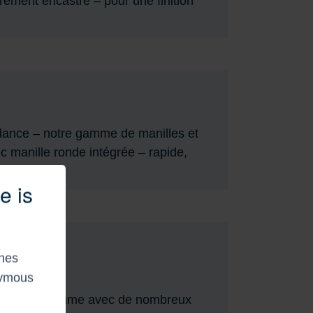
rement encastré – pour une finition
ndance – notre gamme de manilles et
c manille ronde intégrée – rapide,
e is
shes
nymous
argi notre gamme avec de nombreux