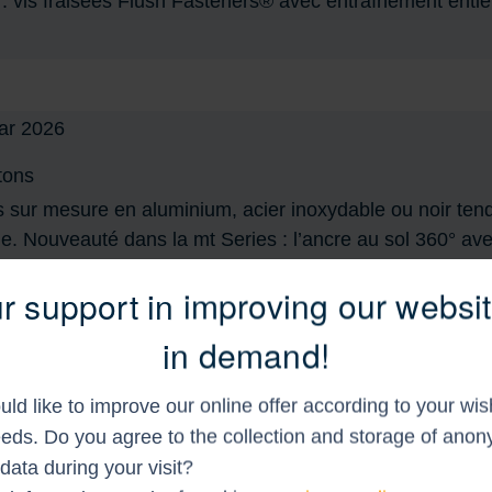
: vis fraisées Flush Fasteners® avec entraînement entiè
tons
s sur mesure en aluminium, acier inoxydable ou noir te
. Nouveauté dans la mt Series : l’ancre au sol 360° ave
que pour les activités en plein air.
r support in improving our websit
in demand!
ld like to improve our online offer according to your wi
eds. Do you agree to the collection and storage of ano
data during your visit?
notre boutique dès le début de l'année. Nous avons él