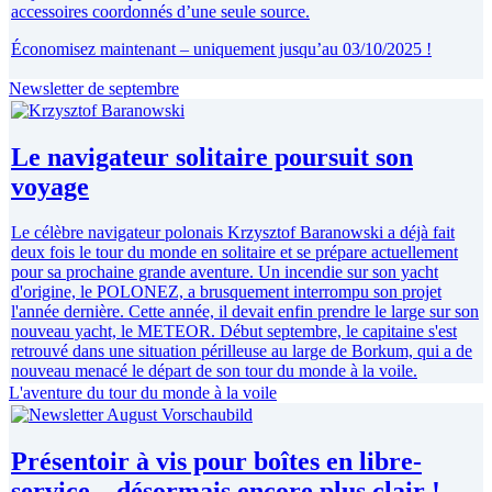
accessoires coordonnés d’une seule source.
Économisez maintenant – uniquement jusqu’au 03/10/2025 !
Newsletter de septembre
Le navigateur solitaire poursuit son
voyage
Le célèbre navigateur polonais Krzysztof Baranowski a déjà fait
deux fois le tour du monde en solitaire et se prépare actuellement
pour sa prochaine grande aventure. Un incendie sur son yacht
d'origine, le POLONEZ, a brusquement interrompu son projet
l'année dernière. Cette année, il devait enfin prendre le large sur son
nouveau yacht, le METEOR. Début septembre, le capitaine s'est
retrouvé dans une situation périlleuse au large de Borkum, qui a de
nouveau menacé le départ de son tour du monde à la voile.
L'aventure du tour du monde à la voile
Présentoir à vis pour boîtes en libre-
service – désormais encore plus clair !