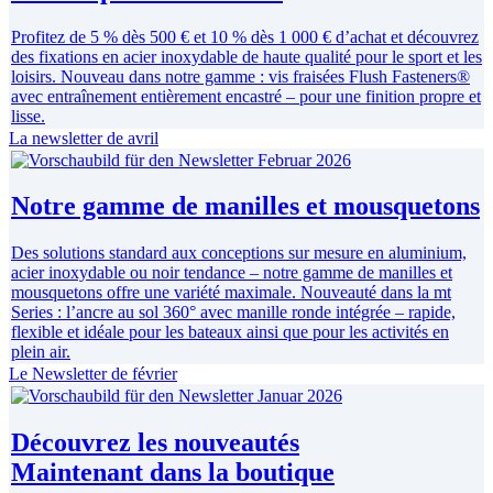
Profitez de 5 % dès 500 € et 10 % dès 1 000 € d’achat et découvrez
des fixations en acier inoxydable de haute qualité pour le sport et les
loisirs. Nouveau dans notre gamme : vis fraisées Flush Fasteners®
avec entraînement entièrement encastré – pour une finition propre et
lisse.
La newsletter de avril
Notre gamme de manilles et mousquetons
Des solutions standard aux conceptions sur mesure en aluminium,
acier inoxydable ou noir tendance – notre gamme de manilles et
mousquetons offre une variété maximale. Nouveauté dans la mt
Series : l’ancre au sol 360° avec manille ronde intégrée – rapide,
flexible et idéale pour les bateaux ainsi que pour les activités en
plein air.
Le Newsletter de février
Découvrez les nouveautés
Maintenant dans la boutique