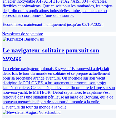
en acier inoxydable A4 / AISI 316 et A2 / AISI 304 – durables,
flexibles et polyvalents. Que ce soit pour les rambardes, les projets
de jardin ou les applications industrielles : tubes, connecteurs et
accessoires coordonnés d’une seule source.
Économisez maintenant – uniquement jusqu’au 03/10/2025 !
Newsletter de septembre
Le navigateur solitaire poursuit son
voyage
Le célèbre navigateur polonais Krzysztof Baranowski a déjà fait
deux fois le tour du monde en solitaire et se prépare actuellement
pour sa prochaine grande aventure. Un incendie sur son yacht
d'origine, le POLONEZ, a brusquement interrompu son projet
l'année dernière. Cette année, il devait enfin prendre le large sur son
nouveau yacht, le METEOR. Début septembre, le capitaine s'est
retrouvé dans une situation périlleuse au large de Borkum, qui a de
nouveau menacé le départ de son tour du monde à la voile.
L'aventure du tour du monde à la voile