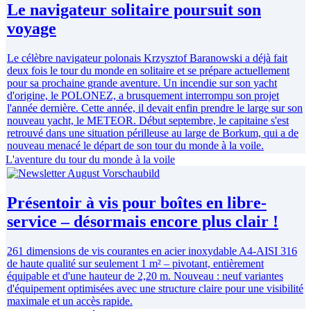
Le navigateur solitaire poursuit son
voyage
Le célèbre navigateur polonais Krzysztof Baranowski a déjà fait
deux fois le tour du monde en solitaire et se prépare actuellement
pour sa prochaine grande aventure. Un incendie sur son yacht
d'origine, le POLONEZ, a brusquement interrompu son projet
l'année dernière. Cette année, il devait enfin prendre le large sur son
nouveau yacht, le METEOR. Début septembre, le capitaine s'est
retrouvé dans une situation périlleuse au large de Borkum, qui a de
nouveau menacé le départ de son tour du monde à la voile.
L'aventure du tour du monde à la voile
Présentoir à vis pour boîtes en libre-
service – désormais encore plus clair !
261 dimensions de vis courantes en acier inoxydable A4-AISI 316
de haute qualité sur seulement 1 m² – pivotant, entièrement
équipable et d'une hauteur de 2,20 m. Nouveau : neuf variantes
d'équipement optimisées avec une structure claire pour une visibilité
maximale et un accès rapide.