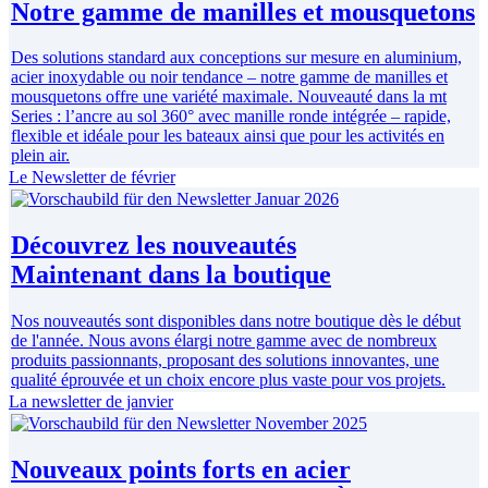
Notre gamme de manilles et mousquetons
Des solutions standard aux conceptions sur mesure en aluminium,
acier inoxydable ou noir tendance – notre gamme de manilles et
mousquetons offre une variété maximale. Nouveauté dans la mt
Series : l’ancre au sol 360° avec manille ronde intégrée – rapide,
flexible et idéale pour les bateaux ainsi que pour les activités en
plein air.
Le Newsletter de février
Découvrez les nouveautés
Maintenant dans la boutique
Nos nouveautés sont disponibles dans notre boutique dès le début
de l'année. Nous avons élargi notre gamme avec de nombreux
produits passionnants, proposant des solutions innovantes, une
qualité éprouvée et un choix encore plus vaste pour vos projets.
La newsletter de janvier
Nouveaux points forts en acier